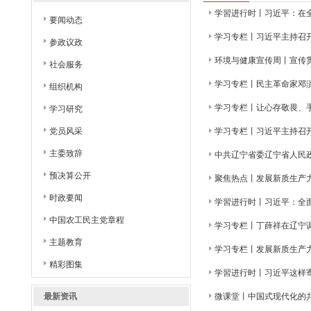
学習进行时丨习近平：在
要闻动态
学习专栏丨习近平主持召
参政议政
环境与健康宣传周丨宣传
社会服务
学习专栏丨民主革命家邓
组织机构
学习专栏丨让心存敬畏、
学习研究
党员风采
学习专栏丨习近平主持召
主委致辞
中共辽宁省委辽宁省人民
预决算公开
聚焦热点丨发展新质生产
时政要闻
学習进行时丨习近平：全
中国农工民主党章程
学习专栏丨丁薛祥在辽宁
主题教育
学习专栏丨发展新质生产
精彩图集
学習进行时丨习近平这样
最新资讯
微课堂丨中国式现代化的