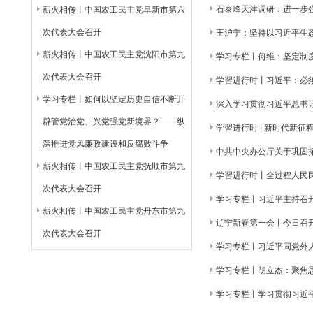
石泰峰天津调研：进一步
薪火相传丨中国农工民主党阜新市第六
次代表大会召开
王沪宁：坚持以习近平生
薪火相传丨中国农工民主党沈阳市第九
学习专栏丨何维：坚定制度
次代表大会召开
学習进行时丨习近平：必
学习专栏丨如何以坚定历史自信不断开
深入学习贯彻习近平总书
辟管党治党、兴党强党新境界？——纵
学習进行时 | 新时代新
深推进党风廉政建设和反腐败斗争
中共中央办公厅关于巩固
薪火相传丨中国农工民主党抚顺市第九
学習进行时丨全过程人民
次代表大会召开
学习专栏丨习近平主持召
薪火相传丨中国农工民主党丹东市第九
辽宁新春第一会丨今日召
次代表大会召开
学习专栏丨习近平同党外
学习专栏丨胡立杰：聚焦
学习专栏丨学习贯彻习近