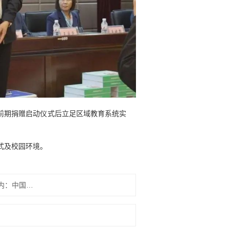
前期捐赠启动
仪式
后立足区域教育系统实
式及校园环境。
上一篇：书香农工丨国非一人之国 民非一己之民——好书推荐之《置身事内：中国政府与经济发展》