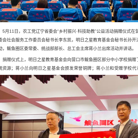
5月11日，农工党辽宁省委会“乡村振兴·科技助教”公益活动捐赠仪式
委会社会服务工作委员会秘书长李东凯，明日之星教育基金会秘书长孙开
动，鲅鱼圈区委常委、统战部部长、总工会主席蒋小兰出席活动并讲话。
捐赠仪式上，明日之星教育基金会向营口市鲅鱼圈区部分中小学校捐赠了
统资源；
蒋小兰向明日之星基金会颁发荣誉铜牌；蒋小兰和受赠学校代