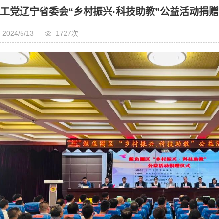
鲅鱼圈区举行
工党辽宁省委会“乡村振兴·科技助教”公益活动捐
2024/5/13
1727次