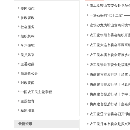
农工党鞍山市委会赴党员
要闻动态
一块石头的“七十二变” —
参政议政
这场沙龙为鞍山营商环境“
社会服务
农工党朝阳市委会组织开
组织机构
农工党大连市委会率调研
学习研究
党员风采
农工党本溪市委会开展乡村
主委致辞
农工党铁岭市委会赴福建开
预决算公开
协商建言提质行动丨吕雪：
时政要闻
协商建言提质行动丨马真
中国农工民主党章程
协商建言提质行动丨李宇
主题教育
协商建言提质行动丨唐嘉良
精彩图集
农工党辽宁省委会召开“协
最新资讯
农工党丹东市委会赴振兴