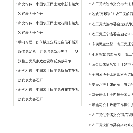
农工党大连市委会与大连
薪火相传丨中国农工民主党阜新市第六
次代表大会召开
这波“夯爆啦”！农工党的
薪火相传丨中国农工民主党沈阳市第九
农工党大连市委会走访调
次代表大会召开
农工党辽宁省委会启动20
学习专栏丨如何以坚定历史自信不断开
专项民主监督丨农工党辽
辟管党治党、兴党强党新境界？——纵
汇聚智慧 共绘蓝图：农工
深推进党风廉政建设和反腐败斗争
两会归来话落实丨让好声
薪火相传丨中国农工民主党抚顺市第九
全国政协十四届四次会议闭
次代表大会召开
委员之声丨张丽丽：努力
薪火相传丨中国农工民主党丹东市第九
两会速递丨十四届全国人
次代表大会召开
聚焦两会丨政府工作报告
农工党辽宁省委会“建言资
农工党沈阳市委会搭建政