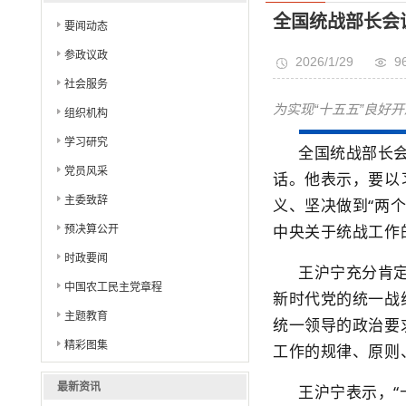
全国统战部长会
要闻动态
参政议政
2026/1/29
9
社会服务
为实现“十五五”良好
组织机构
学习研究
全国统战部长
党员风采
话。他表示，要以
主委致辞
义、坚决做到“两
中央关于统战工作
预决算公开
时政要闻
王沪宁充分肯
中国农工民主党章程
新时代党的统一战
主题教育
统一领导的政治要
精彩图集
工作的规律、原则
最新资讯
王沪宁表示，