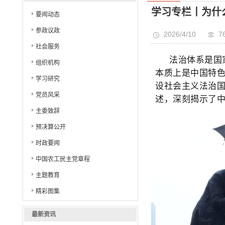
学习专栏丨为什
要闻动态
参政议政
2026/4/10
7
社会服务
法治体系是国
组织机构
本质上是中国特
学习研究
设社会主义法治
党员风采
述，深刻揭示了
主委致辞
预决算公开
时政要闻
中国农工民主党章程
主题教育
精彩图集
最新资讯