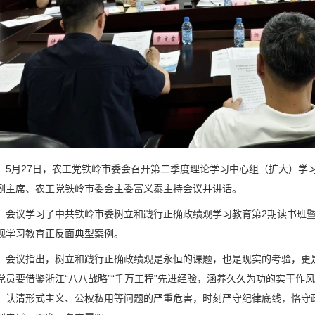
5月27日，农工党铁岭市委会召开第二季度理论学习中心组（扩大）学
副主席、农工党铁岭市委会主委富义泰主持会议并讲话。
会议学习了中共铁岭市委树立和践行正确政绩观学习教育第2期读书班
观学习教育正反面典型案例。
会议指出，树立和践行正确政绩观是永恒的课题，也是现实的考验，更
党员要借鉴浙江“八八战略”“千万工程”先进经验，涵养久久为功的实干作
，认清形式主义、公权私用等问题的严重危害，时刻严守纪律底线，恪守