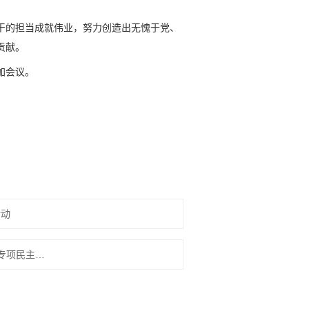
干的担当成就伟业，努力创造出无愧于党、
贡献。
加会议。
活动
下一篇：参政为公 实干为民丨农工党辽宁省委会赴本溪开展优化营商环境专项民主监督座谈会