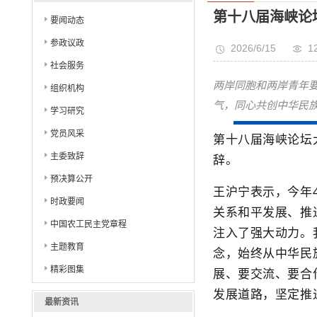
第十八届海峡论
要闻动态
参政议政
2026/6/15
1
社会服务
两岸同胞和两岸青年
组织机构
气，同心共创中华民
学习研究
党员风采
第十八届海峡论坛
主委致辞
辞。
预决算公开
王沪宁表示，今年
时政要闻
关系和平发展、推
中国农工民主党章程
注入了强大动力。
主题教育
念，始终从中华民
精彩图集
展、要交流、要合
发展道路，坚定推
最新资讯